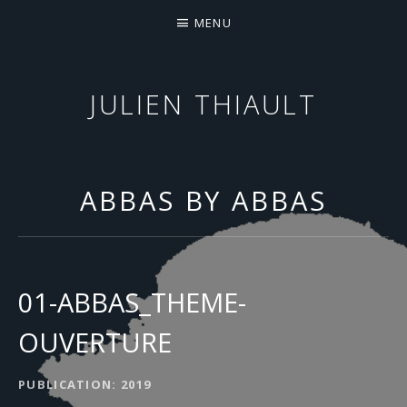
MENU
JULIEN THIAULT
COMPOSITEUR & SONGWRITER
ABBAS BY ABBAS
01-ABBAS_THEME-
OUVERTURE
DÉTAILS DE L'ALBUM
PUBLICATION
2019