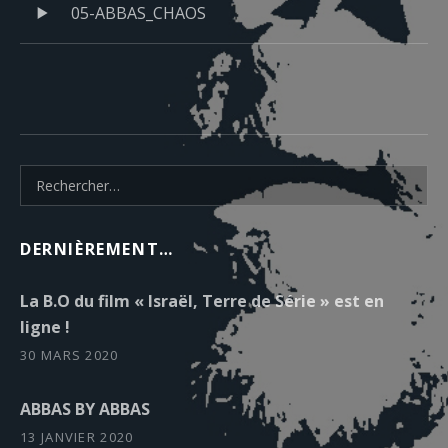
Playlist de l'album
05-ABBAS_CHAOS
Rechercher :
DERNIÈREMENT…
La B.O du film « Israël, Terre de Série » est en
ligne !
30 MARS 2020
ABBAS BY ABBAS
13 JANVIER 2020