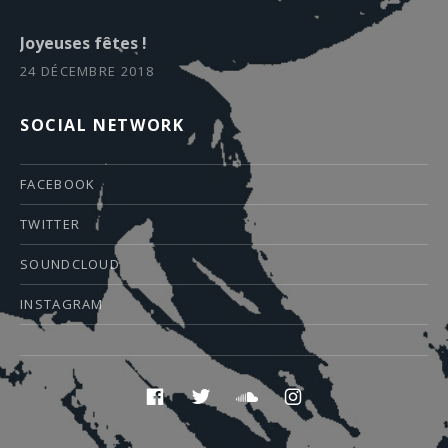
Joyeuses fêtes !
24 DÉCEMBRE 2018
SOCIAL NETWORK
FACEBOOK
TWITTER
SOUNDCLOUD
INSTAGRAM
Boutons des médias sociaux
facebook
twitter
soundcloud
instagram