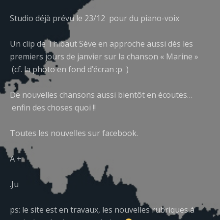
Studio déjà prévu le 23/12 pour du piano-voix
Un clip de Thibaut Sève en approche aussi dès les
premiers jours de janvier sur la chanson « Marine »
(cf. la photo en fond d’écran :p )
De nouvelles chansons aussi bientôt en écoutes…
enfin des choses quoi !!
Toutes les nouvelles sur facebook.
A +
.Ju
ps: le site est en travaux, les nouvelles rubriques à